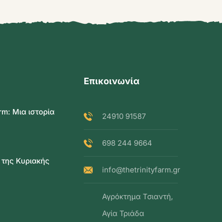
Επικοινωνία
rm: Μια ιστορία
24910 91587
698 244 9664
 της Κυριακής
info@thetrinityfarm.gr
Αγρόκτημα Τσιαντή,
Αγία Τριάδα