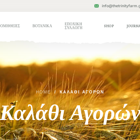
info@thetrinityfarm.
ΕΠΟΧΙΚΗ
ΡΟΜΗΘΕΙΕΣ
ΒΟΤΑΝΙΚΑ
SHOP
JOURN
ΣΥΛΛΟΓΗ
HOME
/
ΚΑΛΆΘΙ ΑΓΟΡΏΝ
Καλάθι Αγορώ