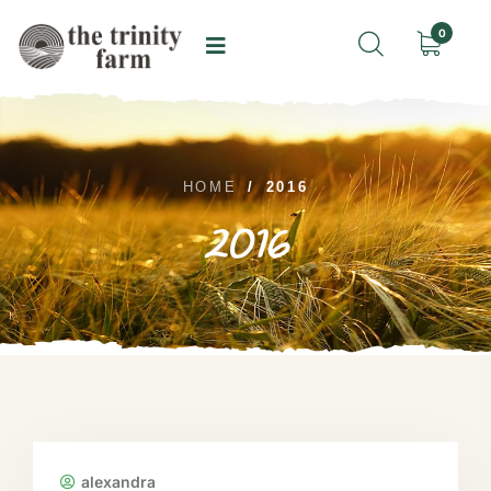
0
HOME
/
2016
2016
alexandra