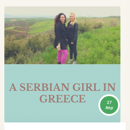
27
Απρ