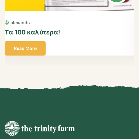
alexandra
Tα 100 καλύτερα!
T
Read More