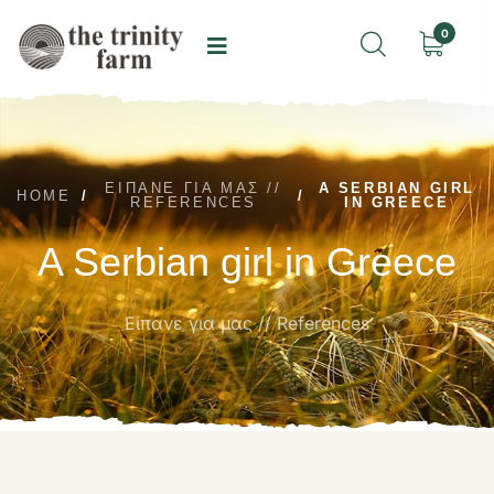
0
ΕΊΠΑΝΕ ΓΙΑ ΜΑΣ //
A SERBIAN GIRL
HOME
/
/
REFERENCES
IN GREECE
A Serbian girl in Greece
Είπανε για μας // References